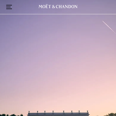
メ
イ
ン
コ
ン
テ
ン
ツ
に
移
動