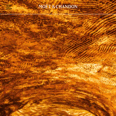
メ
イ
ン
コ
ン
テ
ン
ツ
に
移
動