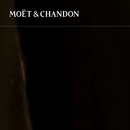
メ
イ
ン
コ
ン
テ
ン
ツ
に
移
動