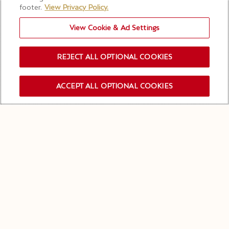
ingrediente principale + un ingrediente
footer.
View Privacy Policy.
complementare + un elemento di contrasto.
View Cookie & Ad Settings
Tutto dipende dalla qualità dei prodotti
(freschezza, stagione, origine), dalla cottura e dal
condimento.
REJECT ALL OPTIONAL COOKIES
ACCEPT ALL OPTIONAL COOKIES
ISCRIVITI ALLA NEWSLETTER