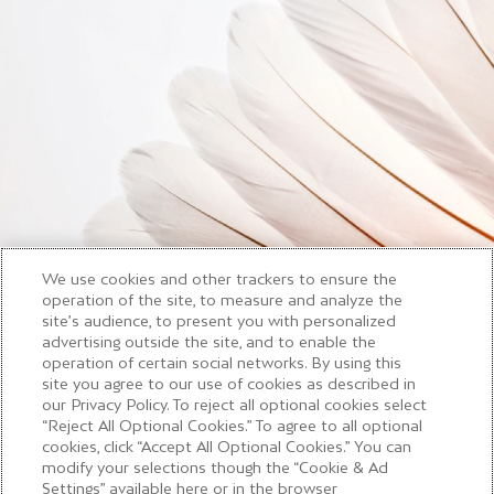
We use cookies and other trackers to ensure the
03
operation of the site, to measure and analyze the
site’s audience, to present you with personalized
advertising outside the site, and to enable the
operation of certain social networks. By using this
site you agree to our use of cookies as described in
our Privacy Policy. To reject all optional cookies select
LA SEMPLICITÀ
“Reject All Optional Cookies.” To agree to all optional
cookies, click “Accept All Optional Cookies.” You can
La formula ideale per ottenere piatti al
modify your selections though the “Cookie & Ad
contempo raffinati e semplici? Un trio: un
Settings” available here or in the browser