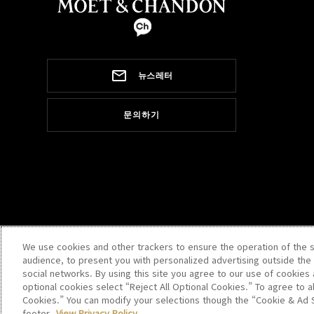
뉴스레터
문의하기
We use cookies and other trackers to ensure the operation of the s
audience, to present you with personalized advertising outside the 
social networks. By using this site you agree to our use of cookies a
optional cookies select “Reject All Optional Cookies.” To agree to al
Cookies.” You can modify your selections though the “Cookie & Ad S
footer.
View Privacy Policy.