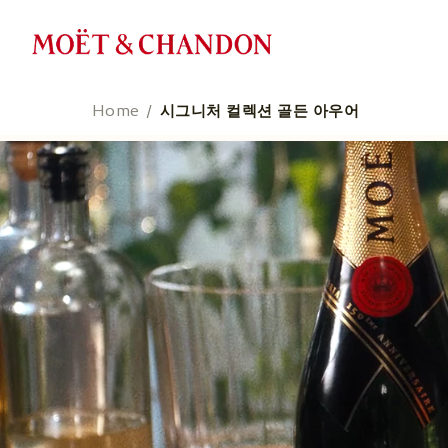
주
요
콘
텐
Home
시그니처 컬렉션 골든 아우어
츠
로
건
너
뛰
기