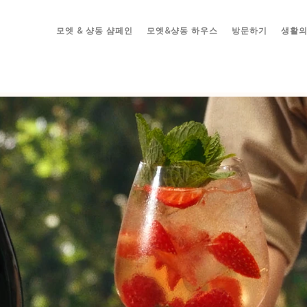
모엣 & 샹동 샴페인
모엣&샹동 하우스
방문하기
생활의