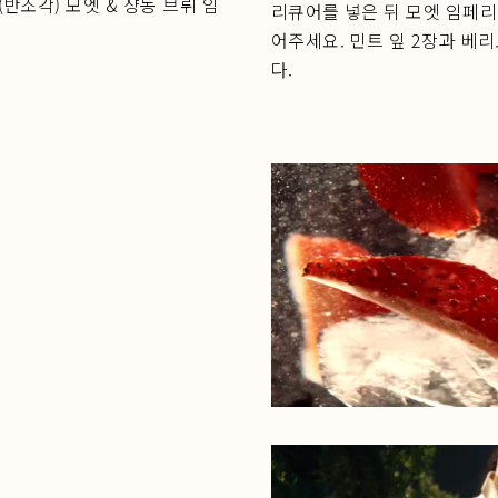
(반조각) 모엣 & 샹동 브뤼 임
리큐어를 넣은 뒤 모엣 임페리
어주세요. 민트 잎 2장과 베
다.