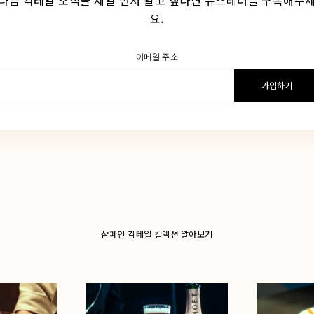
요.
이메일 주소
이
메
일
주
소
입
력
샴페인 칵테일 컬렉션 알아보기