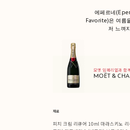
에페르네(Epe
Favorite)은
저 느껴
모엣 임페리얼과 함
MOËT & CHA
재료
피치 크림 리큐어 10ml 마라스키노 리큐