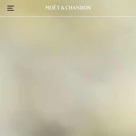
주
요
콘
텐
츠
로
건
너
뛰
기