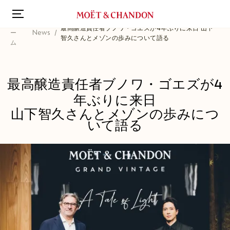
メ
イ
ホ
ン
最高醸造責任者ブノワ・ゴエズが4年ぶりに来日 山下
ー
News
智久さんとメゾンの歩みについて語る
コ
ム
ン
テ
ン
最高醸造責任者ブノワ・ゴエズが4
ツ
に
年ぶりに来日
移
山下智久さんとメゾンの歩みにつ
動
いて語る