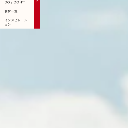
DO / DON'T
食材一覧
インスピレーシ
ョン