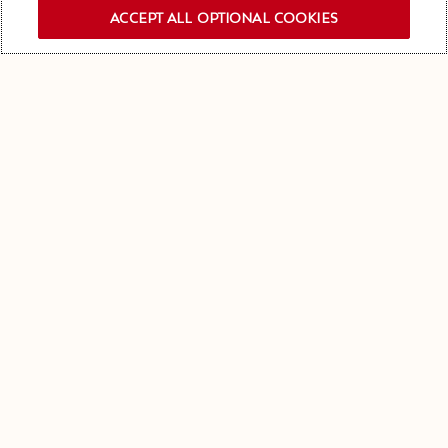
ACCEPT ALL OPTIONAL COOKIES
ANMELDEN NEWSLETTER
Bleiben Sie in Kontakt mit
uns!
Erfahren Sie es als Allererstes: Melden Sie sich
für unseren Newsletter an, um über unsere
neuesten Nachrichten und Veranstaltungen
informiert zu werden.
Ihre E-Mail Adresse...