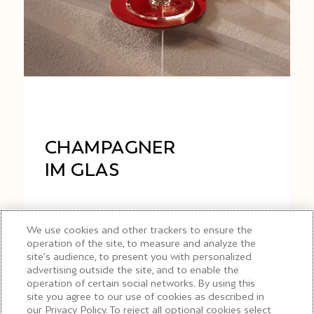
CHAMPAGNER
IM GLAS
Der Infinity-Weinkeller der Bar hält eine
We use cookies and other trackers to ensure the
operation of the site, to measure and analyze the
breite Auswahl an Classic und Vintage
site’s audience, to present you with personalized
Champagnern von Moët & Chandon bereit,
advertising outside the site, and to enable the
operation of certain social networks. By using this
darunter auch äußerst seltene und
site you agree to our use of cookies as described in
außergewöhnliche Flaschen.
our Privacy Policy. To reject all optional cookies select