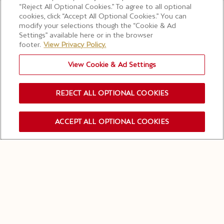
“Reject All Optional Cookies.” To agree to all optional
Das gesamte Kernangebot, einschließlich
cookies, click “Accept All Optional Cookies.” You can
modify your selections though the “Cookie & Ad
Collection Impériale Création N°1, wird hier
Settings” available here or in the browser
im Glas serviert.
footer.
View Privacy Policy.
View Cookie & Ad Settings
IHREN TISCH BUCHEN
REJECT ALL OPTIONAL COOKIES
ACCEPT ALL OPTIONAL COOKIES
ANMELDEN NEWSLETTER
„Bei der Herstellung des Champagners von
Moët & Chandon spielen die Seele und die