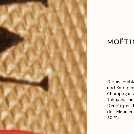
MOËT I
VERKO
KOMPOSIT
Die Assembla
und Komplem
Champagne wi
Jahrgang, ei
Der Körper d
des Meunier 
30 %).
FARBLICHE