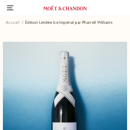
Aller
au
contenu
principal
Accueil
Édition Limitée Ice Impérial par Pharrell Williams