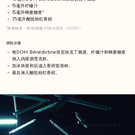
15毫升柠檬汁
15毫升蜂蜜糖浆*
75毫升酩悦粉红香槟
*蜂蜜糖浆：将1份蜂蜜与1份水混合（50/50）
调制步骤
将DOM Bénédictine班尼狄克丁廊酒、柠檬汁和蜂蜜糖浆
倒入鸡尾酒雪克杯。
加冰块摇和后滤入香槟笛形杯。
最后淋入酩悦粉红香槟。