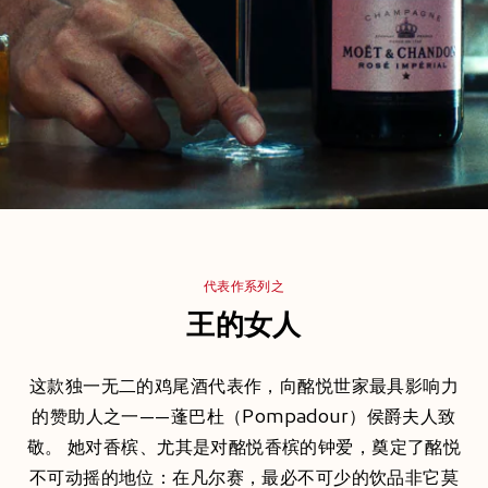
代表作系列之
王的女人
这款独一无二的鸡尾酒代表作，向酩悦世家最具影响力
的赞助人之一——蓬巴杜（Pompadour）侯爵夫人致
敬。 她对香槟、尤其是对酩悦香槟的钟爱，奠定了酩悦
不可动摇的地位：在凡尔赛，最必不可少的饮品非它莫