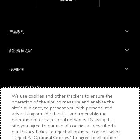
产品系列
酩悦香槟之家
使用指南
关于酩悦香槟酒庄
We use cookies and other trackers to ensure the
operation of the site, to measure and analyze the
site’s audience, to present you with personalized
浏览本内容前请确保您已满18周岁，请勿向未成
advertising outside the site, and to enable the
年人分享此内容。请理性享用美酒。
operation of certain social networks. By using this
site you agree to our use of cookies as described in
our Privacy Policy. To reject all optional cookies select
“Reject All Optional Cookies.” To agree to all optional
COPYRIGHT © 2026 MOËT & CHANDON