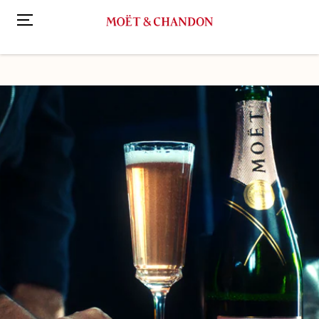
跳
转
发现各式酩悦香槟鸡尾酒
王的女人
到
主
要
内
容