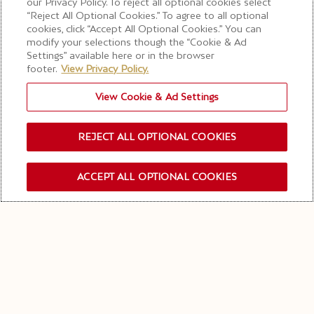
our Privacy Policy. To reject all optional cookies select
“Reject All Optional Cookies.” To agree to all optional
cookies, click “Accept All Optional Cookies.” You can
modify your selections though the “Cookie & Ad
Settings” available here or in the browser
footer.
View Privacy Policy.
View Cookie & Ad Settings
REJECT ALL OPTIONAL COOKIES
ACCEPT ALL OPTIONAL COOKIES
禁止酒駕
酒後不開車 安全有保障