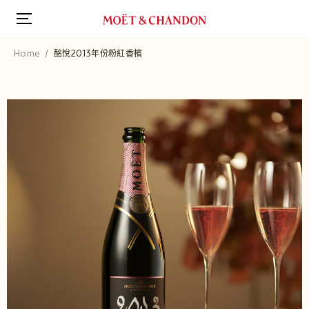
跳
转
到
主
Home
酩悅2013年份粉紅香檳
要
内
容