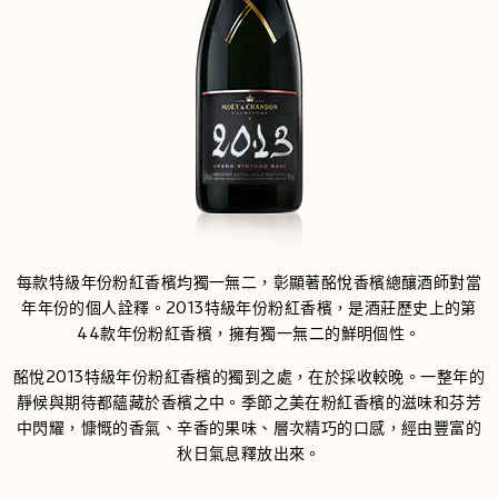
每款特級年份粉紅香檳均獨一無二，彰顯著酩悅香檳總釀酒師對當
年年份的個人詮釋。2013特級年份粉紅香檳，是酒莊歷史上的第
44款年份粉紅香檳，擁有獨一無二的鮮明個性。
酩悅2013特級年份粉紅香檳的獨到之處，在於採收較晚。一整年的
靜候與期待都蘊藏於香檳之中。季節之美在粉紅香檳的滋味和芬芳
中閃耀，慷慨的香氣、辛香的果味、層次精巧的口感，經由豐富的
秋日氣息釋放出來。