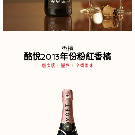
香檳
酩悅2013年份粉紅香檳
層次感
豐盈
辛香果味