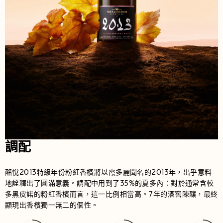
調配
酩悅2013特級年份粉紅香檳將以霞多麗聞名的2013年，出乎意料
地詮釋出了圓滿意義。調配中用到了35%的夏多內：對於通常含較
多黑皮諾的粉紅香檳而言，這一比例相當高。7年的酒窖陳釀，最終
顯現出香檳獨一無二的個性。