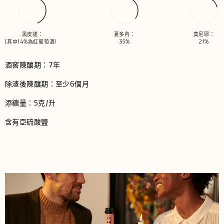
黑皮諾：
夏多內：
莫尼耶：
(其中14%為紅葡萄酒）
35%
21%
酒窖陳釀期：7年
除渣後陳釀期：至少6個月
添糖量：5克/升
含有亞硫酸鹽