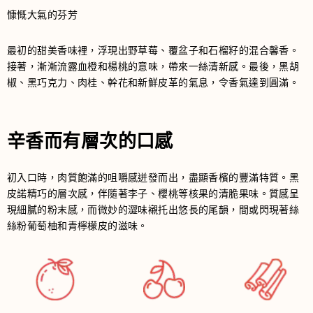
慷慨大氣的芬芳
最初的甜美香味裡，浮現出野草莓、覆盆子和石榴籽的混合馨香。
接著，漸漸流露血橙和楊桃的意味，帶來一絲清新感。最後，黑胡
椒、黑巧克力、肉桂、幹花和新鮮皮革的氣息，令香氣達到圓滿。
辛香而有層次的口感
初入口時，肉質飽滿的咀嚼感迸發而出，盡顯香檳的豐滿特質。黑
皮諾精巧的層次感，伴隨著李子、櫻桃等核果的清脆果味。質感呈
現細膩的粉末感，而微妙的澀味襯托出悠長的尾韻，間或閃現著絲
絲粉葡萄柚和青檸檬皮的滋味。