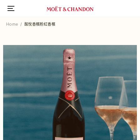
跳
转
到
主
Home
酩悅香檳粉紅香檳
要
内
容