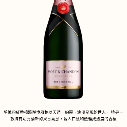
酩悅粉紅香檳將酩悅風格以天然，絢麗，浪漫呈現給世人， 這是一
款擁有明亮清新的果香氣息，誘人口感和優雅成熟度的香檳