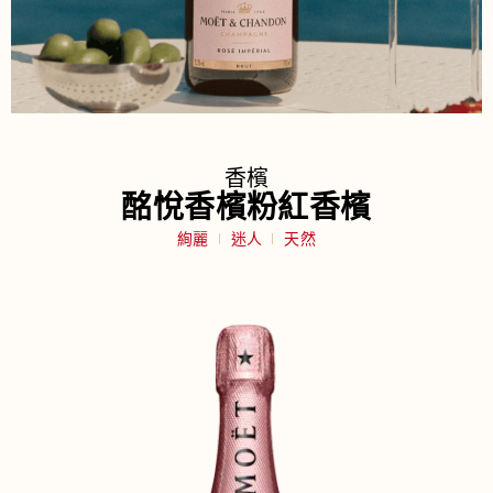
香檳
酩悅香檳粉紅香檳
絢麗
迷人
天然