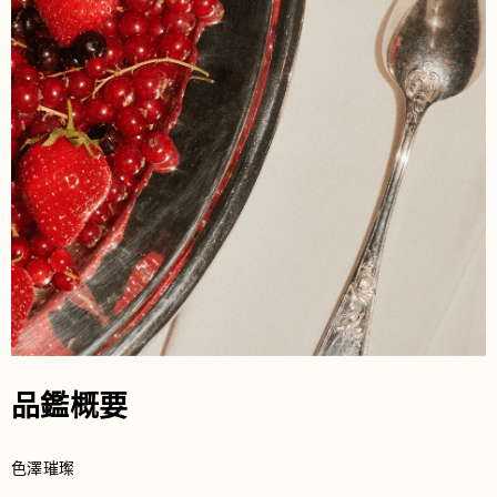
品鑑概要
色澤璀璨