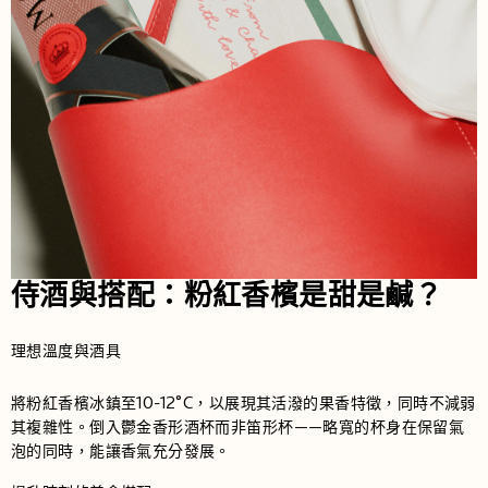
侍酒與搭配：粉紅香檳是甜是鹹？
理想溫度與酒具
將粉紅香檳冰鎮至10-12°C，以展現其活潑的果香特徵，同時不減弱
其複雜性。倒入鬱金香形酒杯而非笛形杯——略寬的杯身在保留氣
泡的同時，能讓香氣充分發展。