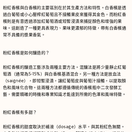
粉紅香檳與白香檳的主要區別在於其生產方法和特性。白香檳是透
過白葡萄或小心壓榨紅葡萄且不接觸果皮來獲得其金色，而粉紅香
檳則是有意透過添加紅葡萄酒或短暫浸漬來捕捉顏色和增強的果
味。這創造了一種更具表現力、果味更濃郁的特徵，帶有白香檳通
常不具備的漿果香氣。
粉紅香檳是如何釀造的？
粉紅香檳的釀造工藝涉及兩種主要方法。混釀法是將少量靜止紅葡
萄酒（通常為5-15%）與白香檳基酒混合。另一種方法是放血法
（saignée），即短暫浸漬，讓紅葡萄皮與葡萄汁接觸，以提取顏
色和風味化合物。這兩種方法都遵循傳統的香檳瓶中二次發酵工
藝，需要精確的時機和專業知識才能達到所需的色澤和風味特徵。
粉紅香檳有多甜？
粉紅香檳的甜度取決於補液（dosage）水平，與其粉紅色無關。