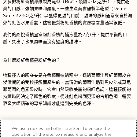
大多數粉紅香檳都釀製成乾型（Brut，殘糖0-12克/升），提供乾
爽的口感，強調果味和酸度。一些生產商會釀製半乾型（Demi-
Sec，32-50克/升）以獲得更甜的口感。甜味的感知通常來自於濃
郁的紅色水果香氣，儘管優質粉紅香檳的實際糖含量通常很低。
我們的酩悅香檳皇室粉紅香檳的補液量為7克/升，提供平衡的口
感，突出了水果風味而沒有過度的甜味。
為什麼粉紅香檳是粉紅色的？
這種迷人的顏��是在香檳釀造過程中，透過葡萄汁與紅葡萄皮在
浸漬期間的受控接觸而產生的。當清澈的葡萄汁遇到黑皮諾或莫尼
耶葡萄的色素果皮時，它會自然吸收美麗的粉紅色調。這種接觸的
持續時間決定了顏色的強度，從淡鮭魚粉到更深的古銅色調，需要
酒窖大師精確的專業知識才能達到完美的色澤。
哪種粉紅香檳最好？
We use cookies and other trackers to ensure the
operation of the site, to measure and analyze the
為了慶祝一個光彩奪目的時刻，請選擇酩悅香檳皇室粉紅香檳，它