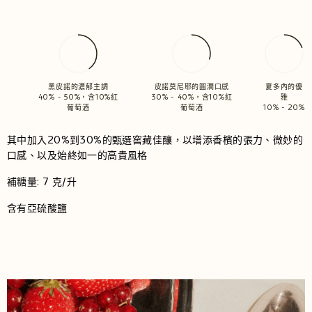
黑皮諾的濃郁主調
皮諾莫尼耶的圓潤口感
夏多內的優
40% - 50%，含10%紅
30% - 40%，含10%紅
雅
葡萄酒
葡萄酒
10% - 20%
其中加入20%到30%的甄選窖藏佳釀，以增添香檳的張力、微妙的
口感、以及始終如一的高貴風格
補糖量: 7 克/升
含有亞硫酸鹽