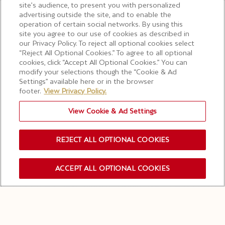
site’s audience, to present you with personalized
擁有充滿活力的紅色水果香氣，以及強度與優雅的完美平衡。
advertising outside the site, and to enable the
operation of certain social networks. By using this
site you agree to our use of cookies as described in
our Privacy Policy. To reject all optional cookies select
香檳儲存建議
“Reject All Optional Cookies.” To agree to all optional
cookies, click “Accept All Optional Cookies.” You can
modify your selections though the “Cookie & Ad
Settings” available here or in the browser
footer.
View Privacy Policy.
View Cookie & Ad Settings
REJECT ALL OPTIONAL COOKIES
ACCEPT ALL OPTIONAL COOKIES
禁止酒駕
酒後不開車 安全有保障