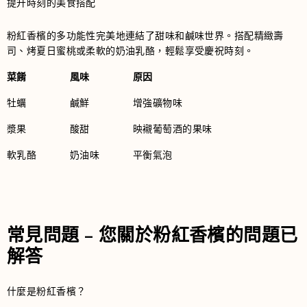
提升時刻的美食搭配
粉紅香檳的多功能性完美地連結了甜味和鹹味世界。搭配精緻壽
司、烤夏日蜜桃或柔軟的奶油乳酪，輕鬆享受慶祝時刻。
菜餚
風味
原因
牡蠣
鹹鮮
增強礦物味
漿果
酸甜
映襯葡萄酒的果味
軟乳酪
奶油味
平衡氣泡
常見問題 – 您關於粉紅香檳的問題已
解答
什麼是粉紅香檳？