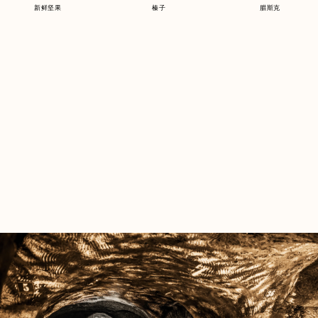
新鲜坚果
榛子
腊斯克