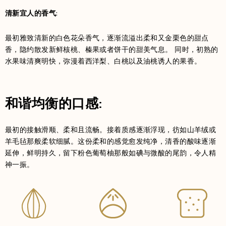
清新宜人的香气:
最初雅致清新的白色花朵香气，逐渐流溢出柔和又金栗色的甜点
香，隐约散发新鲜核桃、榛果或者饼干的甜美气息。 同时，初熟的
水果味清爽明快，弥漫着西洋梨、白桃以及油桃诱人的果香。
和谐均衡的口感:
最初的接触滑顺、柔和且流畅。接着质感逐渐浮现，彷如山羊绒或
羊毛毡那般柔软细腻。这份柔和的感觉愈发纯净，清香的酸味逐渐
延伸，鲜明持久，留下粉色葡萄柚那般如碘与微酸的尾韵，令人精
神一振。