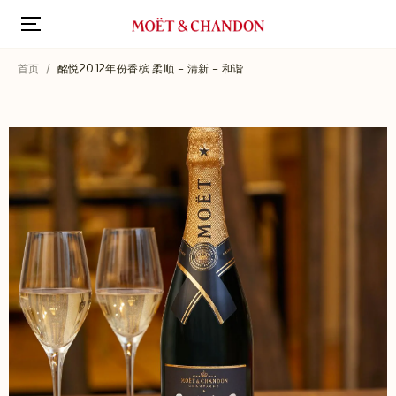
跳
转
到
主
首页
酩悦2012年份香槟 柔顺 – 清新 – 和谐
要
内
容