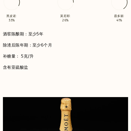
黑皮诺:
莫尼耶:
霞多丽:
33%
26%
41%
酒窖陈酿期：至少5年
除渣后陈年期：至少6个月
补糖量： 5克/升
含有亚硫酸盐