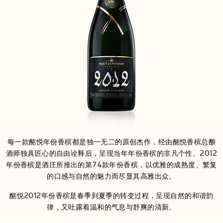
每一款酩悦年份香槟都是独一无二的原创杰作，经由酩悦香槟总酿
酒师独具匠心的自由诠释后，呈现当年年份香槟的非凡个性。2012
年份香槟是酒庄所推出的第74款年份香槟，以优雅的成熟度、繁复
的口感与自然的魅力而尽显其高雅出众。
酩悦2012年份香槟是春季到夏季的转变过程，呈现自然的和谐韵
律，又吐露着温和的气息与舒爽的清新。